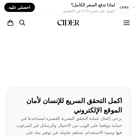
nt
لماذا تدفع السعر الكامل؟
احصلي عليه
احصل على خصم 15% في التطبيق
اكمل التحقق السريع للإنسان لأمان
الموقع الإلكتروني
يرجى إكمال عملية التحقق البشرية القصيرة لمساعدتنا في
حماية موقعنا على الويب من الاحتيال والرسائل غير المرغوب
فيها وسوء الاستخدام. تساهم تعاونك في توفير بيئة على