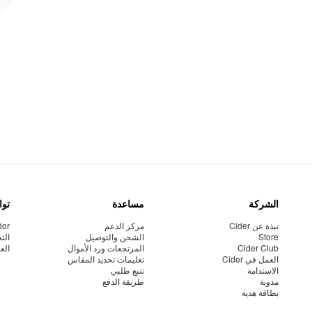
الشركة
مساعدة
توا
نبذة عن Cider
مركز الدعم
dor
Store
الشحن والتوصيل
الت
Cider Club
المرتجعات ورد الأموال
الع
العمل في Cider
تعليمات تحديد المقاس
الاستدامة
تتبع طلبي
مدونة
طريقة الدفع
بطاقة هدية