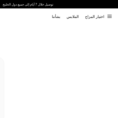
توصيل خلال 7 أيام إلى جميع دول الخليج
ندعم الدفع عند الاستلام 📦
اختيار المزاج
الملابس
بشأننا