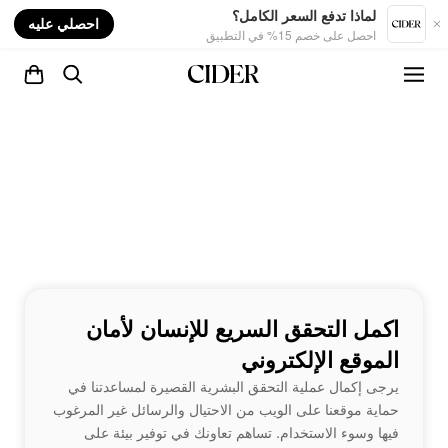
nt
لماذا تدفع السعر الكامل؟
احصلي عليه
احصل على خصم 15% في التطبيق
اكمل التحقق السريع للإنسان لأمان
الموقع الإلكتروني
يرجى إكمال عملية التحقق البشرية القصيرة لمساعدتنا في
حماية موقعنا على الويب من الاحتيال والرسائل غير المرغوب
فيها وسوء الاستخدام. تساهم تعاونك في توفير بيئة على