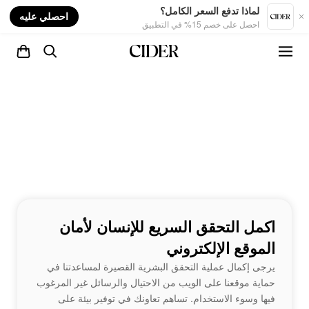
nt
لماذا تدفع السعر الكامل؟
احصلي عليه
احصل على خصم 15% في التطبيق
اكمل التحقق السريع للإنسان لأمان
الموقع الإلكتروني
يرجى إكمال عملية التحقق البشرية القصيرة لمساعدتنا في
حماية موقعنا على الويب من الاحتيال والرسائل غير المرغوب
فيها وسوء الاستخدام. تساهم تعاونك في توفير بيئة على