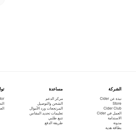
الشركة
مساعدة
توا
نبذة عن Cider
مركز الدعم
dor
Store
الشحن والتوصيل
الت
Cider Club
المرتجعات ورد الأموال
الع
العمل في Cider
تعليمات تحديد المقاس
الاستدامة
تتبع طلبي
مدونة
طريقة الدفع
بطاقة هدية