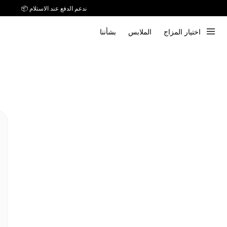
ندعم الدفع عند الاستلام 📦
اختيار المزاج
الملابس
بشأننا