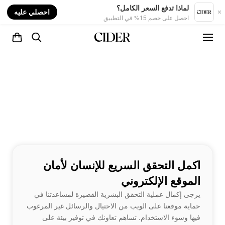
nt
لماذا تدفع السعر الكامل؟
احصلي عليه
احصل على خصم 15% في التطبيق
اكمل التحقق السريع للإنسان لأمان
الموقع الإلكتروني
يرجى إكمال عملية التحقق البشرية القصيرة لمساعدتنا في
حماية موقعنا على الويب من الاحتيال والرسائل غير المرغوب
فيها وسوء الاستخدام. تساهم تعاونك في توفير بيئة على