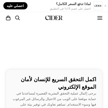
nt
لماذا تدفع السعر الكامل؟
احصلي عليه
احصل على خصم 15% في التطبيق
اكمل التحقق السريع للإنسان لأمان
الموقع الإلكتروني
يرجى إكمال عملية التحقق البشرية القصيرة لمساعدتنا في
حماية موقعنا على الويب من الاحتيال والرسائل غير المرغوب
فيها وسوء الاستخدام. تساهم تعاونك في توفير بيئة على