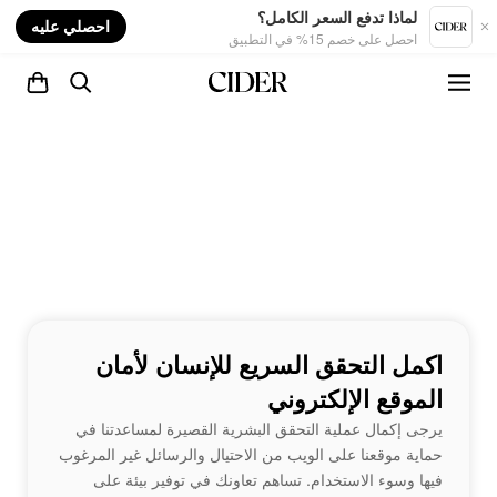
nt
لماذا تدفع السعر الكامل؟
احصلي عليه
احصل على خصم 15% في التطبيق
اكمل التحقق السريع للإنسان لأمان
الموقع الإلكتروني
يرجى إكمال عملية التحقق البشرية القصيرة لمساعدتنا في
حماية موقعنا على الويب من الاحتيال والرسائل غير المرغوب
فيها وسوء الاستخدام. تساهم تعاونك في توفير بيئة على