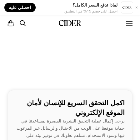
nt
لماذا تدفع السعر الكامل؟
احصلي عليه
احصل على خصم 15% في التطبيق
اكمل التحقق السريع للإنسان لأمان
الموقع الإلكتروني
يرجى إكمال عملية التحقق البشرية القصيرة لمساعدتنا في
حماية موقعنا على الويب من الاحتيال والرسائل غير المرغوب
فيها وسوء الاستخدام. تساهم تعاونك في توفير بيئة على