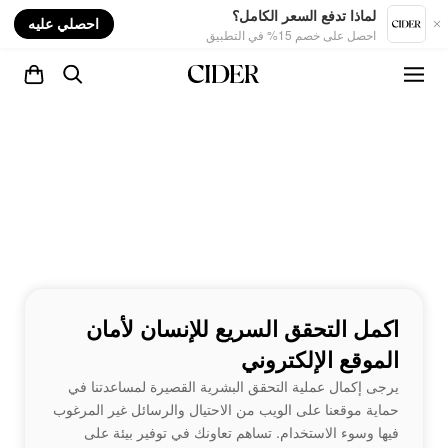
nt
لماذا تدفع السعر الكامل؟
احصلي عليه
احصل على خصم 15% في التطبيق
اكمل التحقق السريع للإنسان لأمان
الموقع الإلكتروني
يرجى إكمال عملية التحقق البشرية القصيرة لمساعدتنا في
حماية موقعنا على الويب من الاحتيال والرسائل غير المرغوب
فيها وسوء الاستخدام. تساهم تعاونك في توفير بيئة على