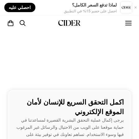
nt
لماذا تدفع السعر الكامل؟
احصلي عليه
احصل على خصم 15% في التطبيق
اكمل التحقق السريع للإنسان لأمان
الموقع الإلكتروني
يرجى إكمال عملية التحقق البشرية القصيرة لمساعدتنا في
حماية موقعنا على الويب من الاحتيال والرسائل غير المرغوب
فيها وسوء الاستخدام. تساهم تعاونك في توفير بيئة على