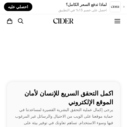
nt
لماذا تدفع السعر الكامل؟
احصلي عليه
احصل على خصم 15% في التطبيق
اكمل التحقق السريع للإنسان لأمان
الموقع الإلكتروني
يرجى إكمال عملية التحقق البشرية القصيرة لمساعدتنا في
حماية موقعنا على الويب من الاحتيال والرسائل غير المرغوب
فيها وسوء الاستخدام. تساهم تعاونك في توفير بيئة على