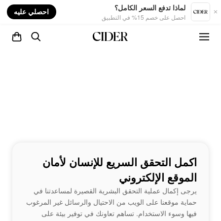
nt
لماذا تدفع السعر الكامل؟
احصلي عليه
احصل على خصم 15% في التطبيق
اكمل التحقق السريع للإنسان لأمان
الموقع الإلكتروني
يرجى إكمال عملية التحقق البشرية القصيرة لمساعدتنا في
حماية موقعنا على الويب من الاحتيال والرسائل غير المرغوب
فيها وسوء الاستخدام. تساهم تعاونك في توفير بيئة على