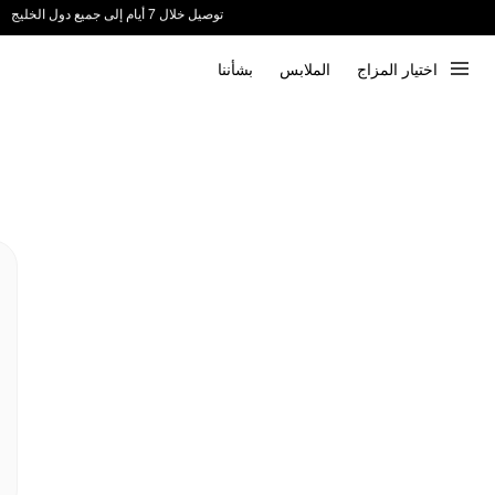
ندعم الدفع عند الاستلام 📦
اختيار المزاج
الملابس
بشأننا