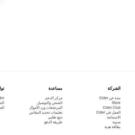
الشركة
مساعدة
توا
نبذة عن Cider
مركز الدعم
dor
Store
الشحن والتوصيل
الت
Cider Club
المرتجعات ورد الأموال
الع
العمل في Cider
تعليمات تحديد المقاس
الاستدامة
تتبع طلبي
مدونة
طريقة الدفع
بطاقة هدية