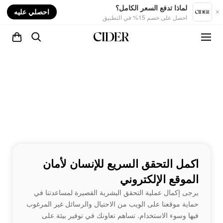
nt
لماذا تدفع السعر الكامل؟
احصلي عليه
احصل على خصم 15% في التطبيق
اكمل التحقق السريع للإنسان لأمان
الموقع الإلكتروني
يرجى إكمال عملية التحقق البشرية القصيرة لمساعدتنا في
حماية موقعنا على الويب من الاحتيال والرسائل غير المرغوب
فيها وسوء الاستخدام. تساهم تعاونك في توفير بيئة على