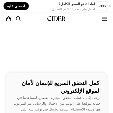
nt
لماذا تدفع السعر الكامل؟
احصلي عليه
احصل على خصم 15% في التطبيق
اكمل التحقق السريع للإنسان لأمان
الموقع الإلكتروني
يرجى إكمال عملية التحقق البشرية القصيرة لمساعدتنا في
حماية موقعنا على الويب من الاحتيال والرسائل غير المرغوب
فيها وسوء الاستخدام. تساهم تعاونك في توفير بيئة على