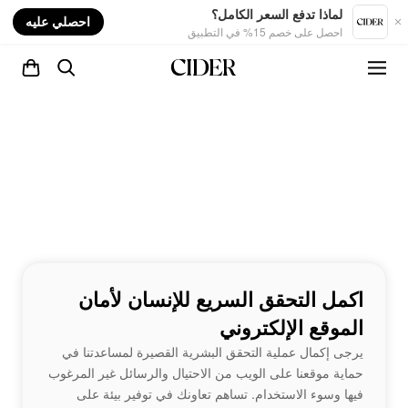
nt
لماذا تدفع السعر الكامل؟
احصلي عليه
احصل على خصم 15% في التطبيق
اكمل التحقق السريع للإنسان لأمان
الموقع الإلكتروني
يرجى إكمال عملية التحقق البشرية القصيرة لمساعدتنا في
حماية موقعنا على الويب من الاحتيال والرسائل غير المرغوب
فيها وسوء الاستخدام. تساهم تعاونك في توفير بيئة على