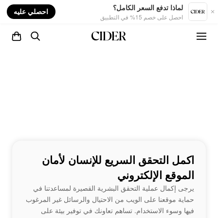
nt
لماذا تدفع السعر الكامل؟
احصلي عليه
احصل على خصم 15% في التطبيق
اكمل التحقق السريع للإنسان لأمان
الموقع الإلكتروني
يرجى إكمال عملية التحقق البشرية القصيرة لمساعدتنا في
حماية موقعنا على الويب من الاحتيال والرسائل غير المرغوب
فيها وسوء الاستخدام. تساهم تعاونك في توفير بيئة على