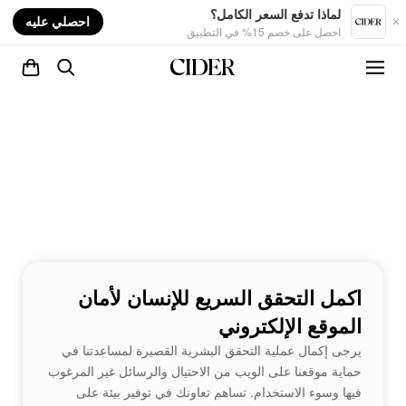
nt
لماذا تدفع السعر الكامل؟
احصلي عليه
احصل على خصم 15% في التطبيق
اكمل التحقق السريع للإنسان لأمان
الموقع الإلكتروني
يرجى إكمال عملية التحقق البشرية القصيرة لمساعدتنا في
حماية موقعنا على الويب من الاحتيال والرسائل غير المرغوب
فيها وسوء الاستخدام. تساهم تعاونك في توفير بيئة على