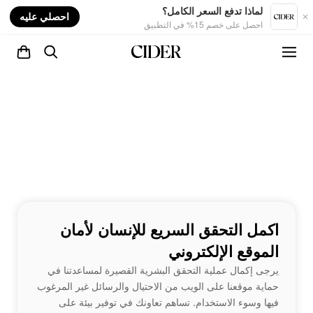
nt
لماذا تدفع السعر الكامل؟
احصلي عليه
احصل على خصم 15% في التطبيق
اكمل التحقق السريع للإنسان لأمان
الموقع الإلكتروني
يرجى إكمال عملية التحقق البشرية القصيرة لمساعدتنا في
حماية موقعنا على الويب من الاحتيال والرسائل غير المرغوب
فيها وسوء الاستخدام. تساهم تعاونك في توفير بيئة على