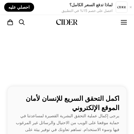
nt
لماذا تدفع السعر الكامل؟
احصلي عليه
احصل على خصم 15% في التطبيق
اكمل التحقق السريع للإنسان لأمان
الموقع الإلكتروني
يرجى إكمال عملية التحقق البشرية القصيرة لمساعدتنا في
حماية موقعنا على الويب من الاحتيال والرسائل غير المرغوب
فيها وسوء الاستخدام. تساهم تعاونك في توفير بيئة على