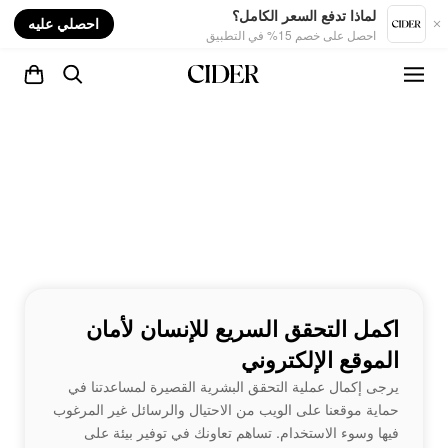
nt
لماذا تدفع السعر الكامل؟
احصلي عليه
احصل على خصم 15% في التطبيق
اكمل التحقق السريع للإنسان لأمان
الموقع الإلكتروني
يرجى إكمال عملية التحقق البشرية القصيرة لمساعدتنا في
حماية موقعنا على الويب من الاحتيال والرسائل غير المرغوب
فيها وسوء الاستخدام. تساهم تعاونك في توفير بيئة على