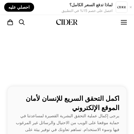
nt
لماذا تدفع السعر الكامل؟
احصلي عليه
احصل على خصم 15% في التطبيق
اكمل التحقق السريع للإنسان لأمان
الموقع الإلكتروني
يرجى إكمال عملية التحقق البشرية القصيرة لمساعدتنا في
حماية موقعنا على الويب من الاحتيال والرسائل غير المرغوب
فيها وسوء الاستخدام. تساهم تعاونك في توفير بيئة على