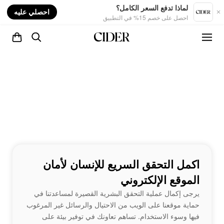
nt
لماذا تدفع السعر الكامل؟
احصلي عليه
احصل على خصم 15% في التطبيق
اكمل التحقق السريع للإنسان لأمان
الموقع الإلكتروني
يرجى إكمال عملية التحقق البشرية القصيرة لمساعدتنا في
حماية موقعنا على الويب من الاحتيال والرسائل غير المرغوب
فيها وسوء الاستخدام. تساهم تعاونك في توفير بيئة على