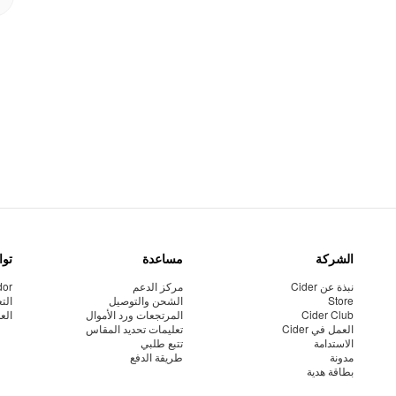
الشركة
مساعدة
توا
نبذة عن Cider
مركز الدعم
dor
Store
الشحن والتوصيل
الت
Cider Club
المرتجعات ورد الأموال
الع
العمل في Cider
تعليمات تحديد المقاس
الاستدامة
تتبع طلبي
مدونة
طريقة الدفع
بطاقة هدية