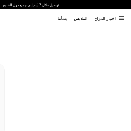
توصيل خلال 7 أيام إلى جميع دول الخليج
ندعم الدفع عند الاستلام 📦
اختيار المزاج
الملابس
بشأننا