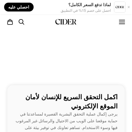
nt
لماذا تدفع السعر الكامل؟
احصلي عليه
احصل على خصم 15% في التطبيق
اكمل التحقق السريع للإنسان لأمان
الموقع الإلكتروني
يرجى إكمال عملية التحقق البشرية القصيرة لمساعدتنا في
حماية موقعنا على الويب من الاحتيال والرسائل غير المرغوب
فيها وسوء الاستخدام. تساهم تعاونك في توفير بيئة على