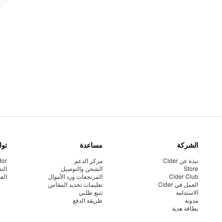
الشركة
مساعدة
توا
نبذة عن Cider
مركز الدعم
dor
Store
الشحن والتوصيل
الت
Cider Club
المرتجعات ورد الأموال
الع
العمل في Cider
تعليمات تحديد المقاس
الاستدامة
تتبع طلبي
مدونة
طريقة الدفع
بطاقة هدية