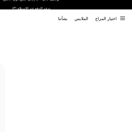
ندعم الدفع عند الاستلام 📦
اختيار المزاج
الملابس
بشأننا