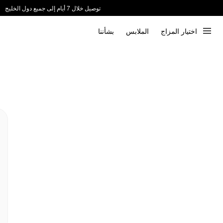
توصيل خلال 7 أيام إلى جميع دول الخليج
ندعم الدفع عند الاستلام 📦
اختيار المزاج
الملابس
بشأننا