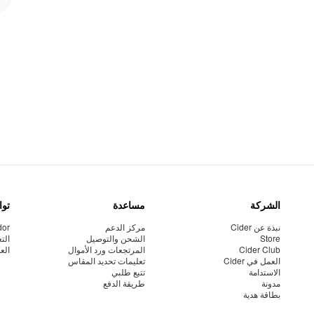
الشركة
مساعدة
توا
نبذة عن Cider
مركز الدعم
dor
Store
الشحن والتوصيل
الت
Cider Club
المرتجعات ورد الأموال
الع
العمل في Cider
تعليمات تحديد المقاس
الاستدامة
تتبع طلبي
مدونة
طريقة الدفع
بطاقة هدية