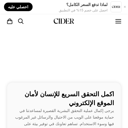
nt
لماذا تدفع السعر الكامل؟
احصلي عليه
احصل على خصم 15% في التطبيق
اكمل التحقق السريع للإنسان لأمان
الموقع الإلكتروني
يرجى إكمال عملية التحقق البشرية القصيرة لمساعدتنا في
حماية موقعنا على الويب من الاحتيال والرسائل غير المرغوب
فيها وسوء الاستخدام. تساهم تعاونك في توفير بيئة على