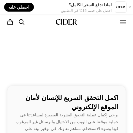
nt
لماذا تدفع السعر الكامل؟
احصلي عليه
احصل على خصم 15% في التطبيق
اكمل التحقق السريع للإنسان لأمان
الموقع الإلكتروني
يرجى إكمال عملية التحقق البشرية القصيرة لمساعدتنا في
حماية موقعنا على الويب من الاحتيال والرسائل غير المرغوب
فيها وسوء الاستخدام. تساهم تعاونك في توفير بيئة على