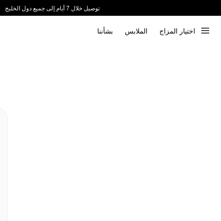
توصيل خلال 7 أيام إلى جميع دول الخليج
ندعم الدفع عند الاستلام 📦
اختيار المزاج
الملابس
بشأننا