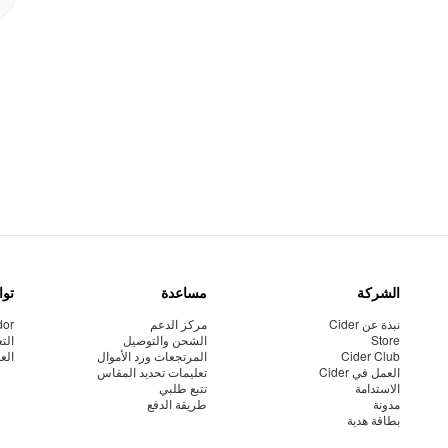
الشركة
مساعدة
توا
نبذة عن Cider
مركز الدعم
dor
Store
الشحن والتوصيل
الت
Cider Club
المرتجعات ورد الأموال
الع
العمل في Cider
تعليمات تحديد المقاس
الاستدامة
تتبع طلبي
مدونة
طريقة الدفع
بطاقة هدية