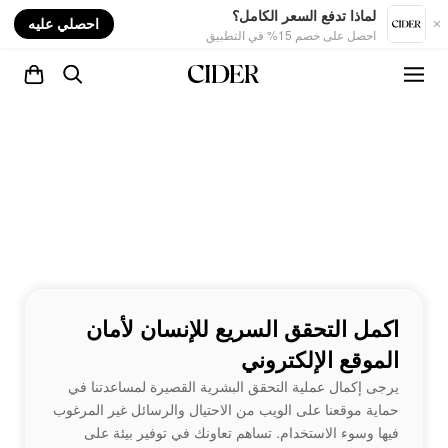
nt
لماذا تدفع السعر الكامل؟
احصلي عليه
احصل على خصم 15% في التطبيق
اكمل التحقق السريع للإنسان لأمان
الموقع الإلكتروني
يرجى إكمال عملية التحقق البشرية القصيرة لمساعدتنا في
حماية موقعنا على الويب من الاحتيال والرسائل غير المرغوب
فيها وسوء الاستخدام. تساهم تعاونك في توفير بيئة على