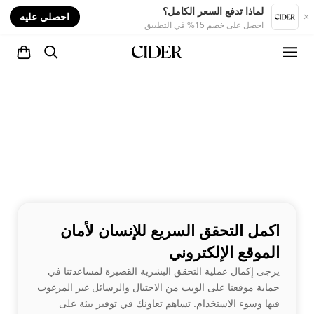
nt
لماذا تدفع السعر الكامل؟
احصلي عليه
احصل على خصم 15% في التطبيق
اكمل التحقق السريع للإنسان لأمان
الموقع الإلكتروني
يرجى إكمال عملية التحقق البشرية القصيرة لمساعدتنا في
حماية موقعنا على الويب من الاحتيال والرسائل غير المرغوب
فيها وسوء الاستخدام. تساهم تعاونك في توفير بيئة على