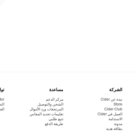
الشركة
مساعدة
توا
نبذة عن Cider
مركز الدعم
dor
Store
الشحن والتوصيل
الت
Cider Club
المرتجعات ورد الأموال
الع
العمل في Cider
تعليمات تحديد المقاس
الاستدامة
تتبع طلبي
مدونة
طريقة الدفع
بطاقة هدية