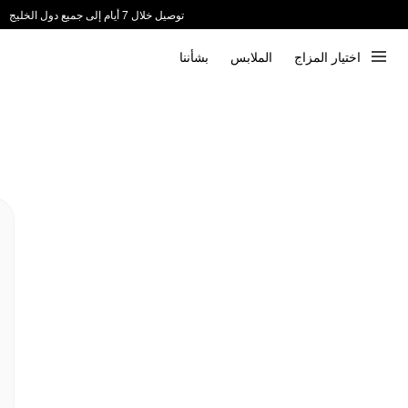
توصيل خلال 7 أيام إلى جميع دول الخليج
ندعم الدفع عند الاستلام 📦
اختيار المزاج
الملابس
بشأننا