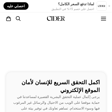
nt
لماذا تدفع السعر الكامل؟
احصلي عليه
احصل على خصم 15% في التطبيق
اكمل التحقق السريع للإنسان لأمان
الموقع الإلكتروني
يرجى إكمال عملية التحقق البشرية القصيرة لمساعدتنا في
حماية موقعنا على الويب من الاحتيال والرسائل غير المرغوب
فيها وسوء الاستخدام. تساهم تعاونك في توفير بيئة على