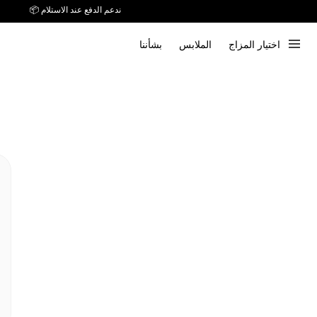
توصيل خلال 7 أيام إلى جميع دول الخليج
اختيار المزاج
الملابس
بشأننا
ندعم الدفع عند الاستلام 📦