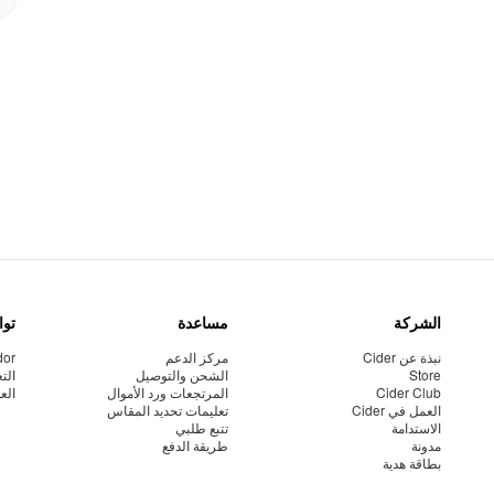
الشركة
مساعدة
توا
نبذة عن Cider
مركز الدعم
dor
Store
الشحن والتوصيل
الت
Cider Club
المرتجعات ورد الأموال
الع
العمل في Cider
تعليمات تحديد المقاس
الاستدامة
تتبع طلبي
مدونة
طريقة الدفع
بطاقة هدية