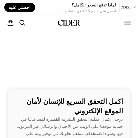
nt
لماذا تدفع السعر الكامل؟
احصلي عليه
احصل على خصم 15% في التطبيق
اكمل التحقق السريع للإنسان لأمان
الموقع الإلكتروني
يرجى إكمال عملية التحقق البشرية القصيرة لمساعدتنا في
حماية موقعنا على الويب من الاحتيال والرسائل غير المرغوب
فيها وسوء الاستخدام. تساهم تعاونك في توفير بيئة على