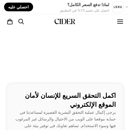
nt
لماذا تدفع السعر الكامل؟
احصلي عليه
احصل على خصم 15% في التطبيق
اكمل التحقق السريع للإنسان لأمان
الموقع الإلكتروني
يرجى إكمال عملية التحقق البشرية القصيرة لمساعدتنا في
حماية موقعنا على الويب من الاحتيال والرسائل غير المرغوب
فيها وسوء الاستخدام. تساهم تعاونك في توفير بيئة على