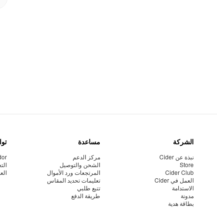
الشركة
مساعدة
توا
نبذة عن Cider
مركز الدعم
dor
Store
الشحن والتوصيل
الت
Cider Club
المرتجعات ورد الأموال
الع
العمل في Cider
تعليمات تحديد المقاس
الاستدامة
تتبع طلبي
مدونة
طريقة الدفع
بطاقة هدية