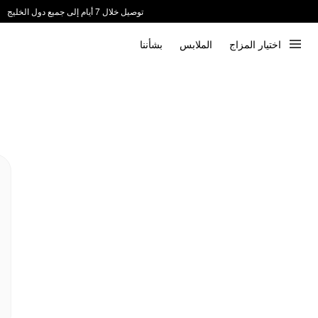
توصيل خلال 7 أيام إلى جميع دول الخليج
ندعم الدفع عند الاستلام 📦
اختيار المزاج
الملابس
بشأننا