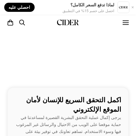
nt
لماذا تدفع السعر الكامل؟
احصلي عليه
احصل على خصم 15% في التطبيق
اكمل التحقق السريع للإنسان لأمان
الموقع الإلكتروني
يرجى إكمال عملية التحقق البشرية القصيرة لمساعدتنا في
حماية موقعنا على الويب من الاحتيال والرسائل غير المرغوب
فيها وسوء الاستخدام. تساهم تعاونك في توفير بيئة على