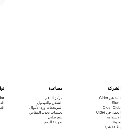
الشركة
مساعدة
توا
نبذة عن Cider
مركز الدعم
dor
Store
الشحن والتوصيل
الت
Cider Club
المرتجعات ورد الأموال
الع
العمل في Cider
تعليمات تحديد المقاس
الاستدامة
تتبع طلبي
مدونة
طريقة الدفع
بطاقة هدية