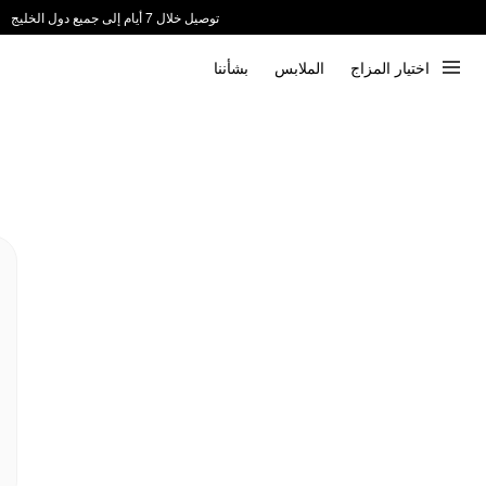
توصيل خلال 7 أيام إلى جميع دول الخليج
ندعم الدفع عند الاستلام 📦
اختيار المزاج
الملابس
بشأننا