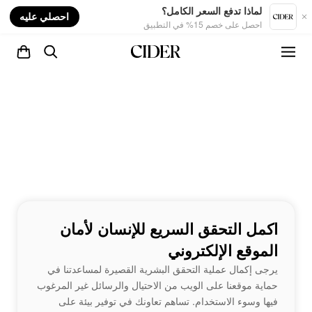
nt
لماذا تدفع السعر الكامل؟
احصلي عليه
احصل على خصم 15% في التطبيق
اكمل التحقق السريع للإنسان لأمان
الموقع الإلكتروني
يرجى إكمال عملية التحقق البشرية القصيرة لمساعدتنا في
حماية موقعنا على الويب من الاحتيال والرسائل غير المرغوب
فيها وسوء الاستخدام. تساهم تعاونك في توفير بيئة على