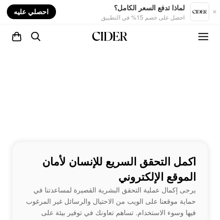
nt
لماذا تدفع السعر الكامل؟
احصلي عليه
احصل على خصم 15% في التطبيق
اكمل التحقق السريع للإنسان لأمان
الموقع الإلكتروني
يرجى إكمال عملية التحقق البشرية القصيرة لمساعدتنا في
حماية موقعنا على الويب من الاحتيال والرسائل غير المرغوب
فيها وسوء الاستخدام. تساهم تعاونك في توفير بيئة على