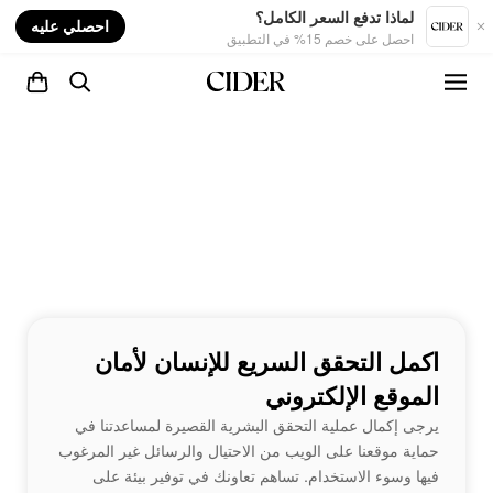
nt
لماذا تدفع السعر الكامل؟
احصلي عليه
احصل على خصم 15% في التطبيق
اكمل التحقق السريع للإنسان لأمان
الموقع الإلكتروني
يرجى إكمال عملية التحقق البشرية القصيرة لمساعدتنا في
حماية موقعنا على الويب من الاحتيال والرسائل غير المرغوب
فيها وسوء الاستخدام. تساهم تعاونك في توفير بيئة على