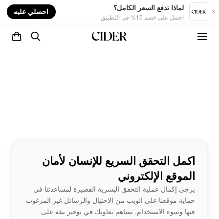
nt
لماذا تدفع السعر الكامل؟
احصلي عليه
احصل على خصم 15% في التطبيق
اكمل التحقق السريع للإنسان لأمان
الموقع الإلكتروني
يرجى إكمال عملية التحقق البشرية القصيرة لمساعدتنا في
حماية موقعنا على الويب من الاحتيال والرسائل غير المرغوب
فيها وسوء الاستخدام. تساهم تعاونك في توفير بيئة على