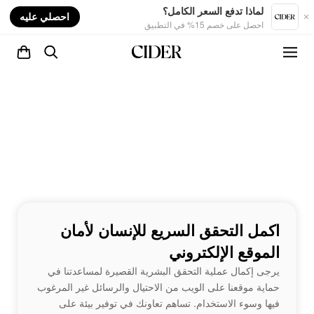
nt
لماذا تدفع السعر الكامل؟
احصلي عليه
احصل على خصم 15% في التطبيق
اكمل التحقق السريع للإنسان لأمان
الموقع الإلكتروني
يرجى إكمال عملية التحقق البشرية القصيرة لمساعدتنا في
حماية موقعنا على الويب من الاحتيال والرسائل غير المرغوب
فيها وسوء الاستخدام. تساهم تعاونك في توفير بيئة على