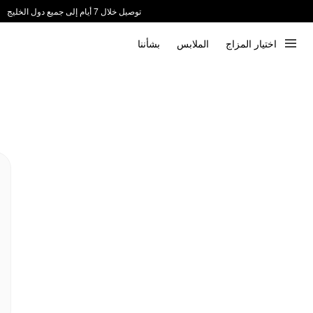
توصيل خلال 7 أيام إلى جميع دول الخليج
ندعم الدفع عند الاستلام 📦
اختيار المزاج
الملابس
بشأننا