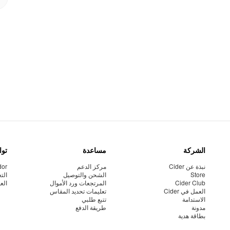
الشركة
مساعدة
توا
نبذة عن Cider
مركز الدعم
dor
Store
الشحن والتوصيل
الت
Cider Club
المرتجعات ورد الأموال
الع
العمل في Cider
تعليمات تحديد المقاس
الاستدامة
تتبع طلبي
مدونة
طريقة الدفع
بطاقة هدية