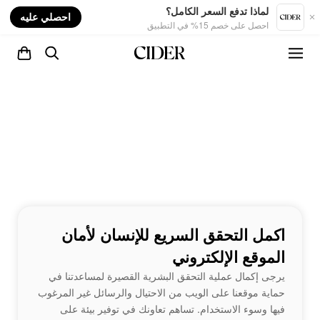
nt
لماذا تدفع السعر الكامل؟
احصلي عليه
احصل على خصم 15% في التطبيق
اكمل التحقق السريع للإنسان لأمان
الموقع الإلكتروني
يرجى إكمال عملية التحقق البشرية القصيرة لمساعدتنا في
حماية موقعنا على الويب من الاحتيال والرسائل غير المرغوب
فيها وسوء الاستخدام. تساهم تعاونك في توفير بيئة على