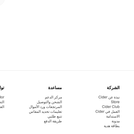
الشركة
مساعدة
توا
نبذة عن Cider
مركز الدعم
dor
Store
الشحن والتوصيل
الت
Cider Club
المرتجعات ورد الأموال
الع
العمل في Cider
تعليمات تحديد المقاس
الاستدامة
تتبع طلبي
مدونة
طريقة الدفع
بطاقة هدية