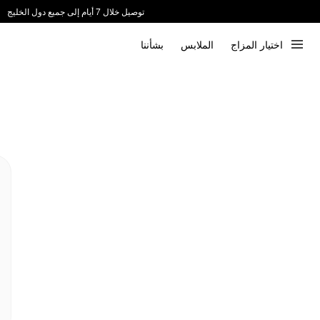
توصيل خلال 7 أيام إلى جميع دول الخليج
ندعم الدفع عند الاستلام 📦
اختيار المزاج
الملابس
بشأننا