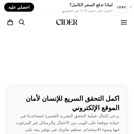
nt
لماذا تدفع السعر الكامل؟
احصلي عليه
احصل على خصم 15% في التطبيق
اكمل التحقق السريع للإنسان لأمان
الموقع الإلكتروني
يرجى إكمال عملية التحقق البشرية القصيرة لمساعدتنا في
حماية موقعنا على الويب من الاحتيال والرسائل غير المرغوب
فيها وسوء الاستخدام. تساهم تعاونك في توفير بيئة على